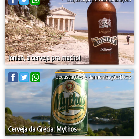
Ionian, a cerveja pra macho!
Degustações e Harmonizações
Dicas
Cerveja da Grécia: Mythos