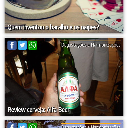
Quem inventou o baralho e os naipes?
Degustações e Harmonizações
Review cerveja: Alfa Beer
Degustações e Harmonizações