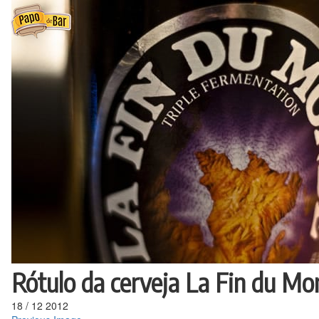
Ir
para
o
conteúdo
Rótulo da cerveja La Fin du Mo
18
/
12
2012