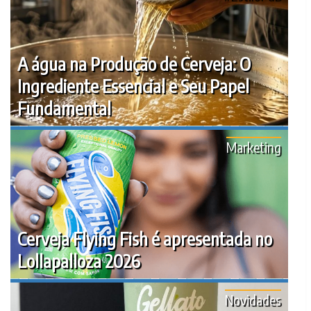
A água na Produção de Cerveja: O
Ingrediente Essencial e Seu Papel
Fundamental
Marketing
Cerveja Flying Fish é apresentada no
Lollapalloza 2026
Novidades