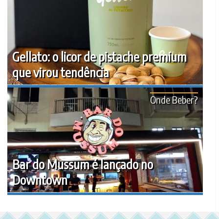
Gellato: o licor de pistache premium
que virou tendência
Onde Beber?
Bar do Mussum é lançado no
Downtown