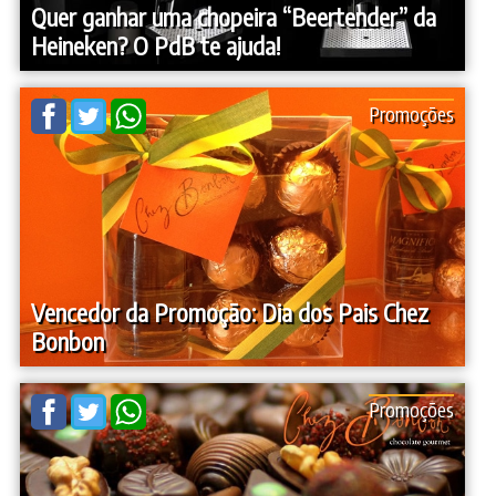
Quer ganhar uma chopeira “Beertender” da
Heineken? O PdB te ajuda!
Promoções
Vencedor da Promoção: Dia dos Pais Chez
Bonbon
Promoções