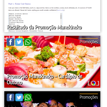
Resultado da Promoção Manekineko
Promoções
Promoção Manekineko – Cardápio de
Outono
Promoções