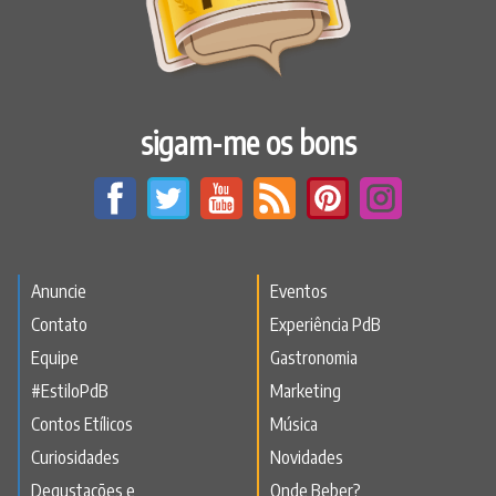
sigam-me os bons
Anuncie
Eventos
Contato
Experiência PdB
Equipe
Gastronomia
#EstiloPdB
Marketing
Contos Etílicos
Música
Curiosidades
Novidades
Degustações e
Onde Beber?