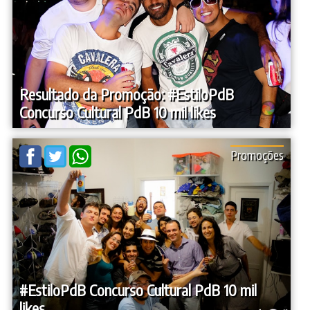
Resultado da Promoção: #EstiloPdB
Concurso Cultural PdB 10 mil likes
Promoções
#EstiloPdB Concurso Cultural PdB 10 mil
likes