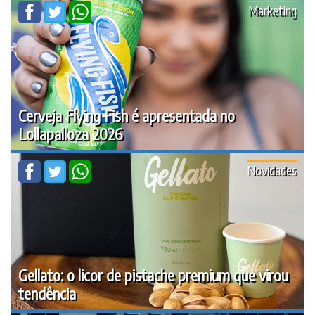
Marketing
Cerveja Flying Fish é apresentada no
Lollapalloza 2026
Novidades
Gellato: o licor de pistache premium que virou
tendência