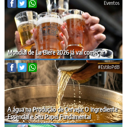
Eventos
Mondial de La Biere 2026 já vai começar
#EstiloPdB
A água na Produção de Cerveja: O Ingrediente
Essencial e Seu Papel Fundamental