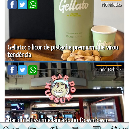
Novidades
Gellato: o licor de pistache premium que virou
tendência
Onde Beber?
Bar do Mussum é lançado no Downtown
início
busca