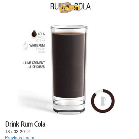
Ir
para
o
conteúdo
Drink Rum Cola
13
/
03
2012
Previous Image