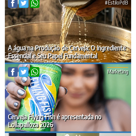
#EstiloPdB
A água na Produção de Cerveja: O Ingrediente
Essencial e Seu Papel Fundamental
Marketing
Cerveja Flying Fish é apresentada no
Lollapalloza 2026