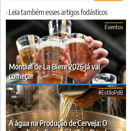
Leia também esses artigos fodásticos
Eventos
Mondial de La Biere 2026 já vai
começar
#EstiloPdB
A água na Produção de Cerveja: O