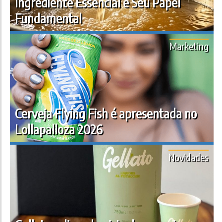
Ingrediente Essencial e Seu Papel
Fundamental
Marketing
Cerveja Flying Fish é apresentada no
Lollapalloza 2026
Novidades