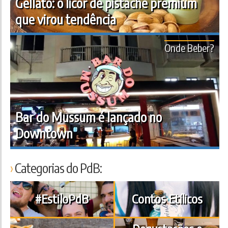
Gellato: o licor de pistache premium
que virou tendência
Onde Beber?
Bar do Mussum é lançado no
Downtown
Categorias do PdB:
#EstiloPdB
Contos Etílicos