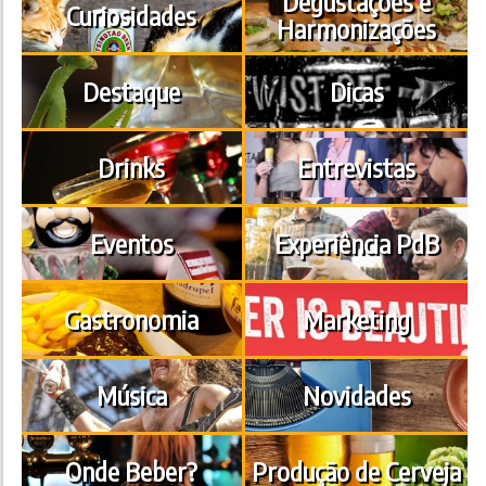
Degustações e
Curiosidades
Harmonizações
Destaque
Dicas
Drinks
Entrevistas
Eventos
Experiência PdB
Gastronomia
Marketing
Música
Novidades
Onde Beber?
Produção de Cerveja