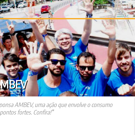
 AMBEV
esponsa AMBEV, uma ação que envolve o consumo
pontos fortes. Confira!