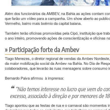
Além dos funcionários da AMBEV, na Bahia as ações contam co
que farão um vídeo para a campanha. Um show aberto ao public
Vermelho, bairro mais boêmio da capital baiana.
Também terão oficinas promovidas pela Cipó, instituição que tra
o ano inteiro, promovendo ações de conscientização e oficinas na p
Participação forte da Ambev
Tiago Menezes, o diretor regional de vendas da Ambev Nordeste,
da maior mobilização social da Ambev na Bahia. No Dia de Res
colaboradores, que levarão às ruas mensagens sobre consumo int
Bernardo Paiva afirmou à imprensa:
“Não temos interesse no lucro que vem do co
excesso, associado à direção e por menores de 18
Tiago apontou que as festas de rua e o carnaval são momentos im