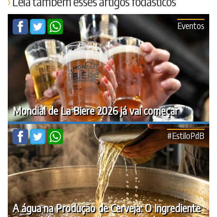
Leia também esses artigos fodásticos
Eventos
Mondial de La Biere 2026 já vai começar
#EstiloPdB
A água na Produção de Cerveja: O Ingrediente