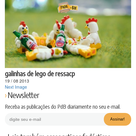
Ir
para
o
conteúdo
galinhas de lego de ressacp
19
/
08
2013
Next Image
Newsletter
Receba as publicações do PdB diariamente no seu e-mail.