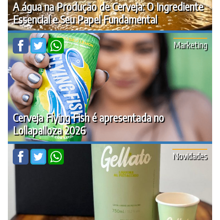
A água na Produção de Cerveja: O Ingrediente
Essencial e Seu Papel Fundamental
Marketing
Cerveja Flying Fish é apresentada no
Lollapalloza 2026
Novidades