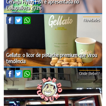
Cerveja Flying Fish é apresentada no
Lollapalloza 2026
Novidades
Gellato: o licor de pistache premium que virou
tendência
Onde Beber?