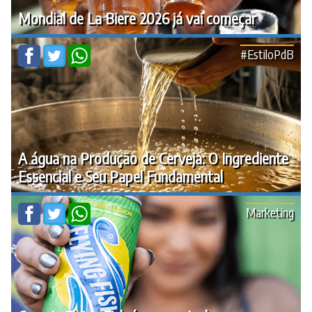
Mondial de La Biere 2026 já vai começar
#EstiloPdB
A água na Produção de Cerveja: O Ingrediente
Essencial e Seu Papel Fundamental
Marketing