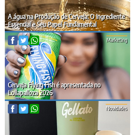
A água na Produção de Cerveja: O Ingrediente
Essencial e Seu Papel Fundamental
Marketing
Cerveja Flying Fish é apresentada no
Lollapalloza 2026
Novidades