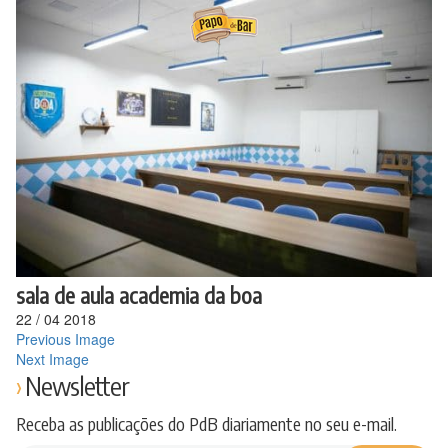
Ir
para
o
conteúdo
sala de aula academia da boa
22
/
04
2018
Previous Image
Next Image
Newsletter
Receba as publicações do PdB diariamente no seu e-mail.