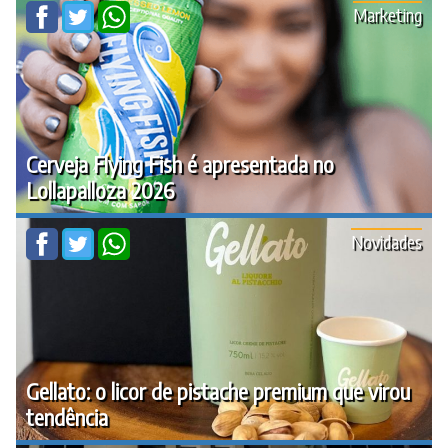
Marketing
Cerveja Flying Fish é apresentada no
Lollapalloza 2026
Novidades
Gellato: o licor de pistache premium que virou
tendência