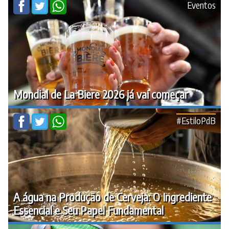
Eventos
Mondial de La Biere 2026 já vai começar
#EstiloPdB
A água na Produção de Cerveja: O Ingrediente
Essencial e Seu Papel Fundamental