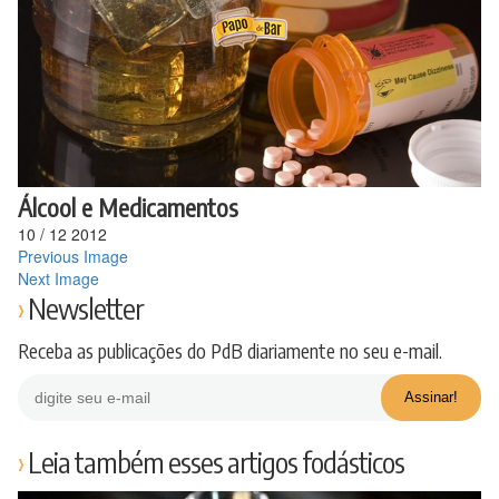
Ir
para
o
conteúdo
Álcool e Medicamentos
10
/
12
2012
Previous Image
Next Image
Newsletter
Receba as publicações do PdB diariamente no seu e-mail.
Leia também esses artigos fodásticos