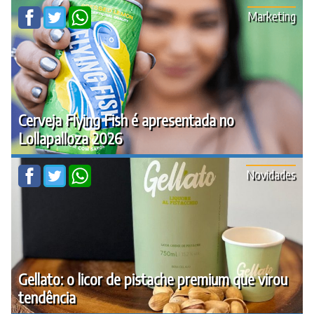
Marketing
Cerveja Flying Fish é apresentada no
Lollapalloza 2026
Novidades
Gellato: o licor de pistache premium que virou
tendência