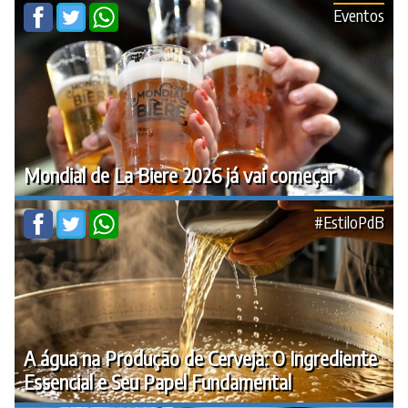
Eventos
Mondial de La Biere 2026 já vai começar
#EstiloPdB
A água na Produção de Cerveja: O Ingrediente
Essencial e Seu Papel Fundamental