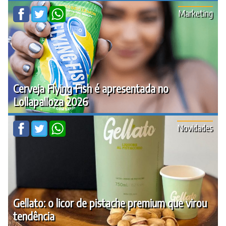
Marketing
Cerveja Flying Fish é apresentada no
Lollapalloza 2026
Novidades
Gellato: o licor de pistache premium que virou
tendência