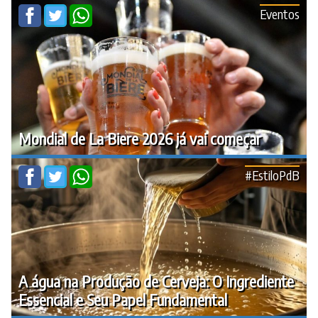
Eventos
Mondial de La Biere 2026 já vai começar
#EstiloPdB
A água na Produção de Cerveja: O Ingrediente
Essencial e Seu Papel Fundamental