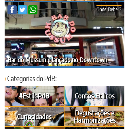
Onde Beber?
Bar do Mussum é lançado no Downtown
Categorias do PdB:
#EstiloPdB
Contos Etílicos
Degustações e
Curiosidades
Harmonizações