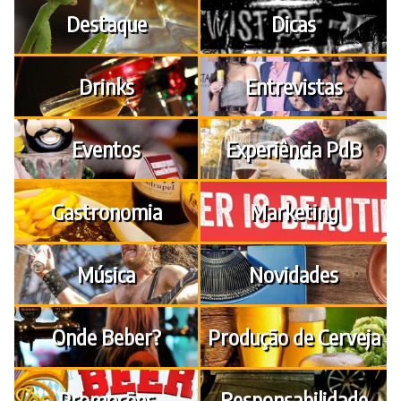
Destaque
Dicas
Drinks
Entrevistas
Eventos
Experiência PdB
Gastronomia
Marketing
Música
Novidades
Onde Beber?
Produção de Cerveja
Promoções
Responsabilidade