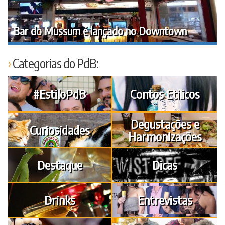
Bar do Mussum é lançado no Downtown
Categorias do PdB:
#EstiloPdB
Contos Etílicos
Degustações e
Curiosidades
Harmonizações
Destaque
Dicas
Drinks
Entrevistas