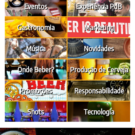
Eventos
Experiência PdB
Gastronomia
Marketing
Música
Novidades
Onde Beber?
Produção de Cerveja
Promoções
Responsabilidade
Shots
Tecnologia