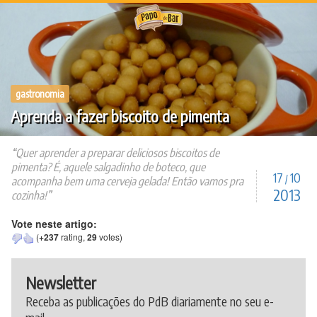
Ir
para
o
conteúdo
gastronomia
Aprenda a fazer biscoito de pimenta
Quer aprender a preparar deliciosos biscoitos de
pimenta? É, aquele salgadinho de boteco, que
17
10
/
acompanha bem uma cerveja gelada! Então vamos pra
2013
cozinha!
Vote neste artigo:
(
+237
rating,
29
votes)
Newsletter
Receba as publicações do PdB diariamente no seu e-