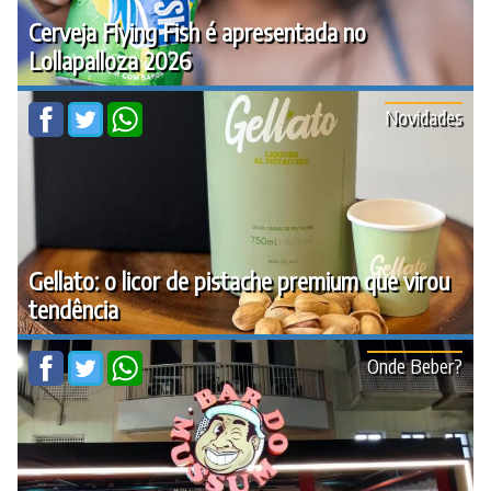
Cerveja Flying Fish é apresentada no
Lollapalloza 2026
Novidades
Gellato: o licor de pistache premium que virou
tendência
Onde Beber?