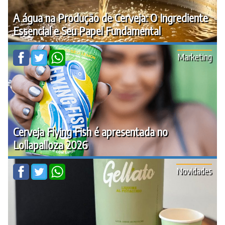
A água na Produção de Cerveja: O Ingrediente
Essencial e Seu Papel Fundamental
Marketing
Cerveja Flying Fish é apresentada no
Lollapalloza 2026
Novidades