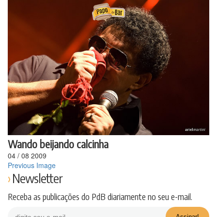
Ir
para
o
conteúdo
Wando beijando calcinha
04
/
08
2009
Previous Image
Newsletter
Receba as publicações do PdB diariamente no seu e-mail.