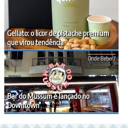
Gellato: o licor de pistache premium
que virou tendência
Onde Beber?
Bar do Mussum é lançado no
Downtown