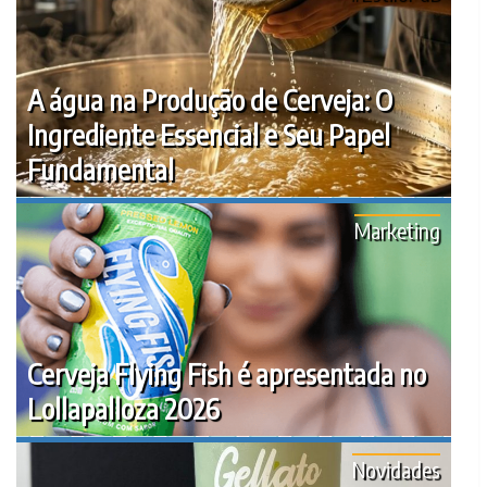
A água na Produção de Cerveja: O
Ingrediente Essencial e Seu Papel
Fundamental
Marketing
Cerveja Flying Fish é apresentada no
Lollapalloza 2026
Novidades