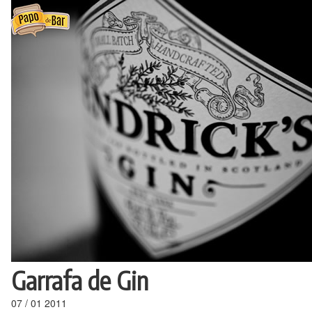
Ir
para
o
conteúdo
Garrafa de Gin
07
/
01
2011