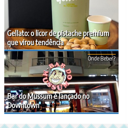
Gellato: o licor de pistache premium
que virou tendência
Onde Beber?
Bar do Mussum é lançado no
Downtown