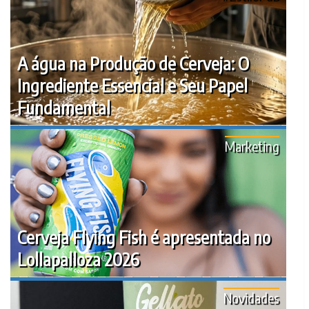
A água na Produção de Cerveja: O
Ingrediente Essencial e Seu Papel
Fundamental
Marketing
Cerveja Flying Fish é apresentada no
Lollapalloza 2026
Novidades