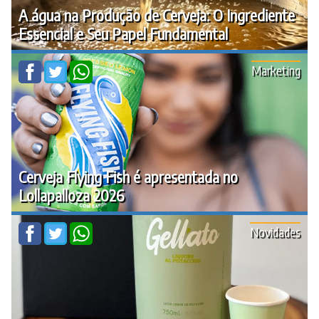
A água na Produção de Cerveja: O Ingrediente
Essencial e Seu Papel Fundamental
Marketing
Cerveja Flying Fish é apresentada no
Lollapalloza 2026
Novidades