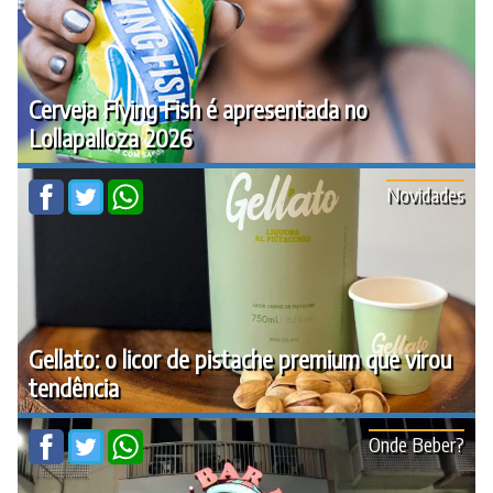
Cerveja Flying Fish é apresentada no
Lollapalloza 2026
Novidades
Gellato: o licor de pistache premium que virou
tendência
Onde Beber?