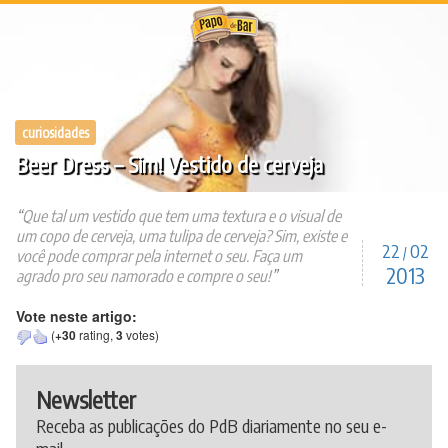
Ir
para
o
conteúdo
curiosidades
Beer Dress – Sim! Vestido de cerveja
Que tal um vestido que tem uma textura e o visual de
um copo de cerveja, uma tulipa de cerveja? Sim, existe e
22
02
/
você pode comprar pela internet o seu. Faça um
2013
agrado pro seu namorado e compre o seu!
Vote neste artigo:
(
+30
rating,
3
votes)
Newsletter
Receba as publicações do PdB diariamente no seu e-