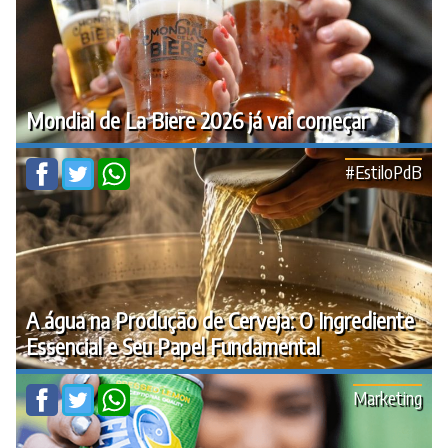
Mondial de La Biere 2026 já vai começar
#EstiloPdB
A água na Produção de Cerveja: O Ingrediente
Essencial e Seu Papel Fundamental
Marketing