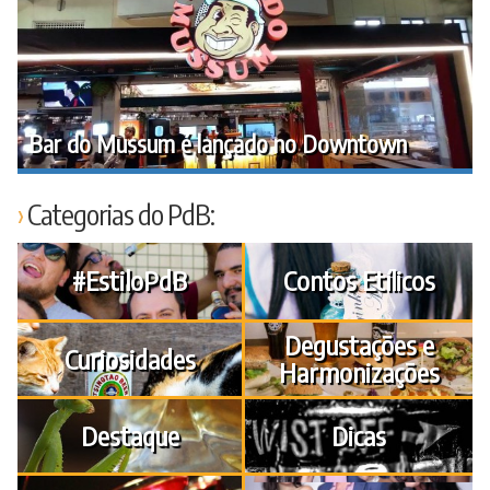
Bar do Mussum é lançado no Downtown
Categorias do PdB:
#EstiloPdB
Contos Etílicos
Degustações e
Curiosidades
Harmonizações
Destaque
Dicas