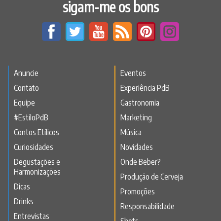
sigam-me os bons
Anuncie
Eventos
Contato
Experiência PdB
Equipe
Gastronomia
#EstiloPdB
Marketing
Contos Etílicos
Música
Curiosidades
Novidades
Degustações e
Onde Beber?
Harmonizações
Produção de Cerveja
Dicas
Promoções
Drinks
Responsabilidade
Entrevistas
Shots