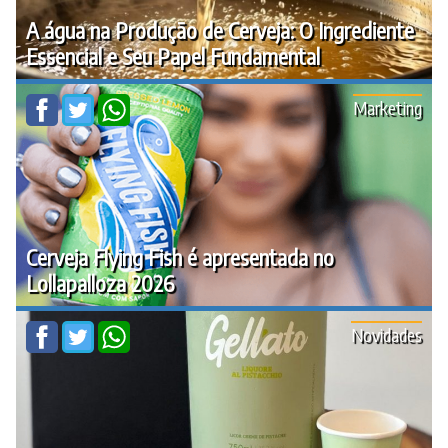
A água na Produção de Cerveja: O Ingrediente
Essencial e Seu Papel Fundamental
Marketing
Cerveja Flying Fish é apresentada no
Lollapalloza 2026
Novidades