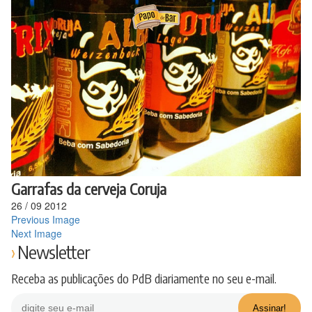
Ir
para
o
conteúdo
Garrafas da cerveja Coruja
26
/
09
2012
Previous Image
Next Image
Newsletter
Receba as publicações do PdB diariamente no seu e-mail.