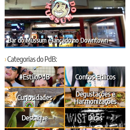
Bar do Mussum é lançado no Downtown
Categorias do PdB:
#EstiloPdB
Contos Etílicos
Degustações e
Curiosidades
Harmonizações
Destaque
Dicas