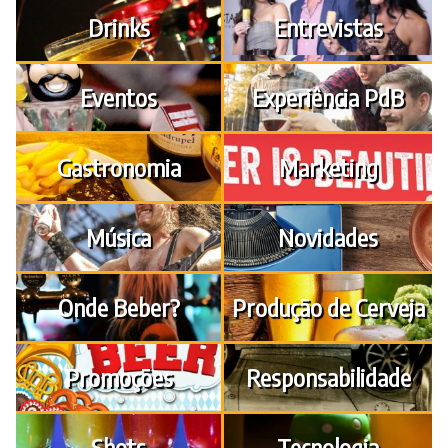
Drinks
Entrevistas
Eventos
Experiência PdB
Gastronomia
Marketing
Música
Novidades
Onde Beber?
Produção de Cerveja
Promoções
Responsabilidade
Shots
Tecnologia