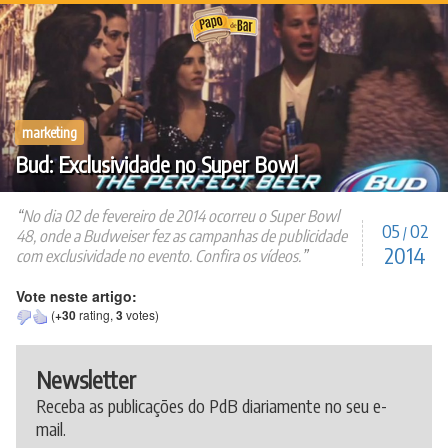
Ir
para
o
conteúdo
marketing
Bud: Exclusividade no Super Bowl
No dia 02 de fevereiro de 2014 ocorreu o Super Bowl
05
02
/
48, onde a Budweiser fez as campanhas de publicidade
2014
com exclusividade no evento. Confira os vídeos.
Vote neste artigo:
(
+30
rating,
3
votes)
Newsletter
Receba as publicações do PdB diariamente no seu e-
mail.