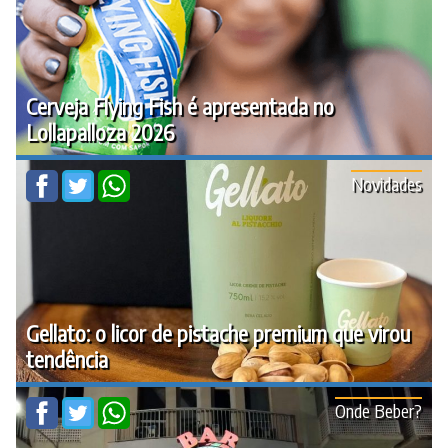
Cerveja Flying Fish é apresentada no
Lollapalloza 2026
Novidades
Gellato: o licor de pistache premium que virou
tendência
Onde Beber?