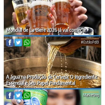
Mondial de La Biere 2026 já vai começar
#EstiloPdB
A água na Produção de Cerveja: O Ingrediente
Essencial e Seu Papel Fundamental
Marketing