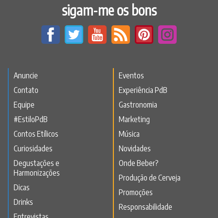
sigam-me os bons
Anuncie
Eventos
Contato
Experiência PdB
Equipe
Gastronomia
#EstiloPdB
Marketing
Contos Etílicos
Música
Curiosidades
Novidades
Degustações e
Onde Beber?
Harmonizações
Produção de Cerveja
Dicas
Promoções
Drinks
Responsabilidade
Entrevistas