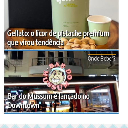
Gellato: o licor de pistache premium
que virou tendência
Onde Beber?
Bar do Mussum é lançado no
Downtown