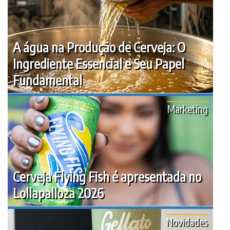
A água na Produção de Cerveja: O
Ingrediente Essencial e Seu Papel
Fundamental
Marketing
Cerveja Flying Fish é apresentada no
Lollapalloza 2026
Novidades