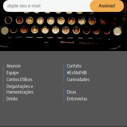
Anuncie
Contato
Equipe
#EstiloPdB
Contos Etílicos
Curiosidades
Degustações e
Harmonizações
Dicas
Drinks
Entrevistas