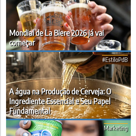
Mondial de La Biere 2026 já vai
começar
#EstiloPdB
A água na Produção de Cerveja: O
Ingrediente Essencial e Seu Papel
Fundamental
Marketing