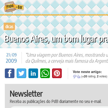
Ir
para
o
conteúdo
dicas
Buenos Aires, um bom lugar pra 
Uma viagem por Buenos Aires, mostrando um p
21
09
/
2009
da Quilmes, a cerveja mais famosa da Argenti
Vote neste artigo:
(
+20
rating,
2
votes)
Newsletter
Receba as publicações do PdB diariamente no seu e-mail.