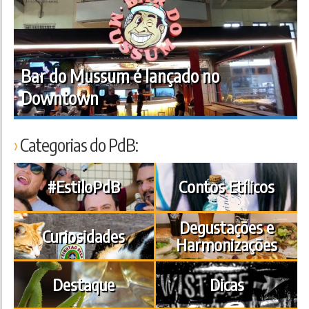
Bar do Mussum é lançado no
Downtown
Categorias do PdB:
#EstiloPdB
Contos Etílicos
Degustações e
Curiosidades
Harmonizações
Destaque
Dicas