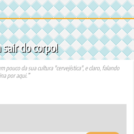
sair do corpo!
ouco da sua cultura "cervejística", e claro, falando
na por aqui.