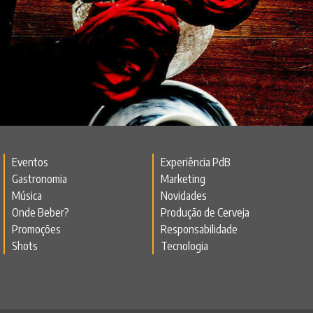
Eventos
Experiência PdB
Gastronomia
Marketing
Música
Novidades
Onde Beber?
Produção de Cerveja
Promoções
Responsabilidade
Shots
Tecnologia