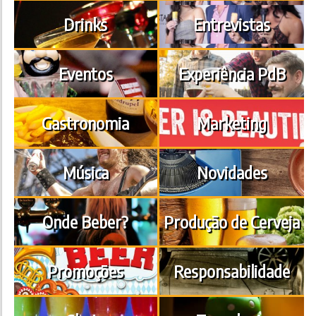
Drinks
Entrevistas
Eventos
Experiência PdB
Gastronomia
Marketing
Música
Novidades
Onde Beber?
Produção de Cerveja
Promoções
Responsabilidade