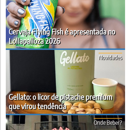
Cerveja Flying Fish é apresentada no
Lollapalloza 2026
Novidades
Gellato: o licor de pistache premium
que virou tendência
Onde Beber?