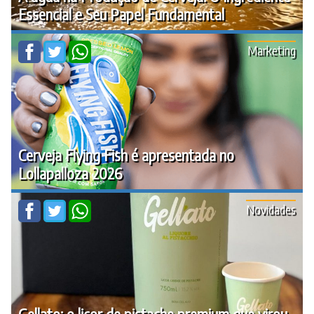
Essencial e Seu Papel Fundamental
Marketing
Cerveja Flying Fish é apresentada no
Lollapalloza 2026
Novidades
Gellato: o licor de pistache premium que virou