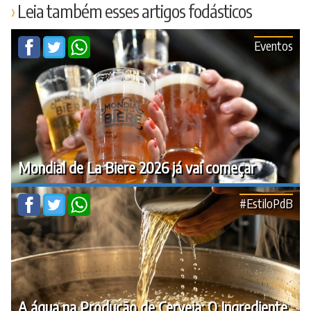
Leia também esses artigos fodásticos
Eventos
Mondial de La Biere 2026 já vai começar
#EstiloPdB
A água na Produção de Cerveja: O Ingrediente