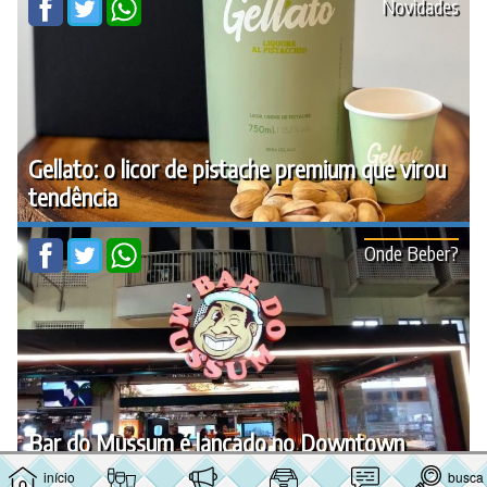
Novidades
Gellato: o licor de pistache premium que virou
tendência
Onde Beber?
Bar do Mussum é lançado no Downtown
início
busca