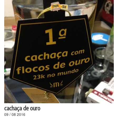
Ir
para
o
conteúdo
cachaça de ouro
09
/
08
2016