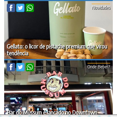
Novidades
Gellato: o licor de pistache premium que virou
tendência
Onde Beber?
Bar do Mussum é lançado no Downtown