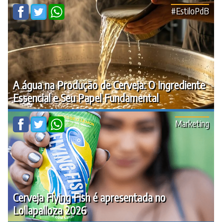
#EstiloPdB
A água na Produção de Cerveja: O Ingrediente
Essencial e Seu Papel Fundamental
Marketing
Cerveja Flying Fish é apresentada no
Lollapalloza 2026