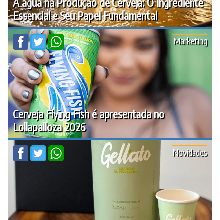
A água na Produção de Cerveja: O Ingrediente
Essencial e Seu Papel Fundamental
Marketing
Cerveja Flying Fish é apresentada no
Lollapalloza 2026
Novidades