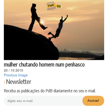
Ir
para
o
conteúdo
mulher chutando homem num penhasco
20
/
10
2015
Previous Image
Newsletter
Receba as publicações do PdB diariamente no seu e-mail.