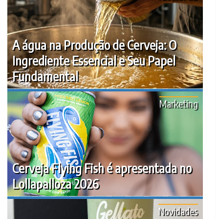
A água na Produção de Cerveja: O
Ingrediente Essencial e Seu Papel
Fundamental
Marketing
Cerveja Flying Fish é apresentada no
Lollapalloza 2026
Novidades