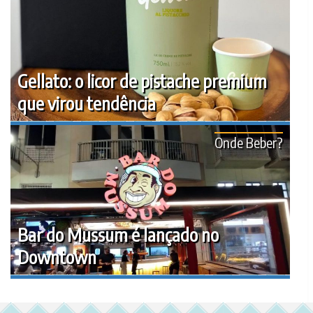
Gellato: o licor de pistache premium
que virou tendência
Onde Beber?
Bar do Mussum é lançado no
Downtown