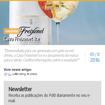
Ir
para
o
conteúdo
novidades
Cava Freixenet Ice
Desenvolvida para ser apreciada com gelo ou em
05
12
/
drinks, o Cava Freixenet Ice é o lançamento da marca
2016
para o Verão. Confira informações sobre a novidade!
Vote neste artigo:
(
+48
rating,
6
votes)
Newsletter
Receba as publicações do PdB diariamente no seu e-
mail.