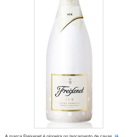
A marca Freixenet é pioneira no lançamento de cavas,
já