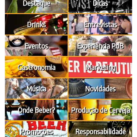
Destaque
Dicas
Drinks
Entrevistas
Eventos
Experiência PdB
Gastronomia
Marketing
Música
Novidades
Onde Beber?
Produção de Cerveja
Promoções
Responsabilidade