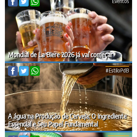
Eventos
Mondial de La Biere 2026 já vai começar
#EstiloPdB
A água na Produção de Cerveja: O Ingrediente
Essencial e Seu Papel Fundamental