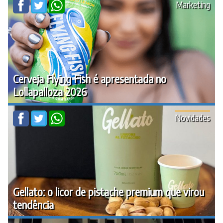
Marketing
Cerveja Flying Fish é apresentada no
Lollapalloza 2026
Novidades
Gellato: o licor de pistache premium que virou
tendência