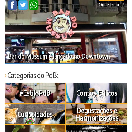
Onde Beber?
Bar do Mussum é lançado no Downtown
Categorias do PdB:
#EstiloPdB
Contos Etílicos
Degustações e
Curiosidades
Harmonizações