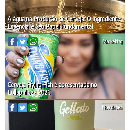
A água na Produção de Cerveja: O Ingrediente
Essencial e Seu Papel Fundamental
Marketing
Cerveja Flying Fish é apresentada no
Lollapalloza 2026
Novidades