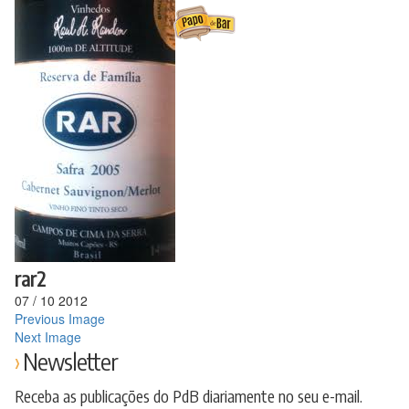
Ir
para
o
conteúdo
rar2
07
/
10
2012
Previous Image
Next Image
Newsletter
Receba as publicações do PdB diariamente no seu e-mail.