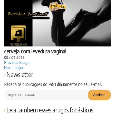
Ir
para
o
conteúdo
cerveja com levedura vaginal
05
/
04
2016
Previous Image
Next Image
Newsletter
Receba as publicações do PdB diariamente no seu e-mail.
Leia também esses artigos fodásticos