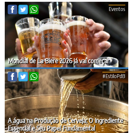
Eventos
Mondial de La Biere 2026 já vai começar
#EstiloPdB
A água na Produção de Cerveja: O Ingrediente
Essencial e Seu Papel Fundamental