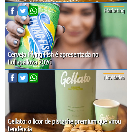
Marketing
Cerveja Flying Fish é apresentada no
Lollapalloza 2026
Novidades
Gellato: o licor de pistache premium que virou
tendência