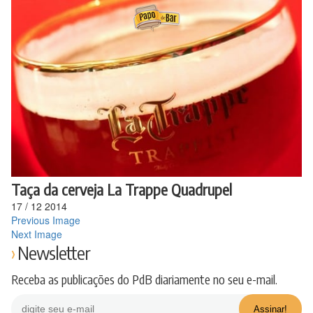
Ir
para
o
conteúdo
Taça da cerveja La Trappe Quadrupel
17
/
12
2014
Previous Image
Next Image
Newsletter
Receba as publicações do PdB diariamente no seu e-mail.