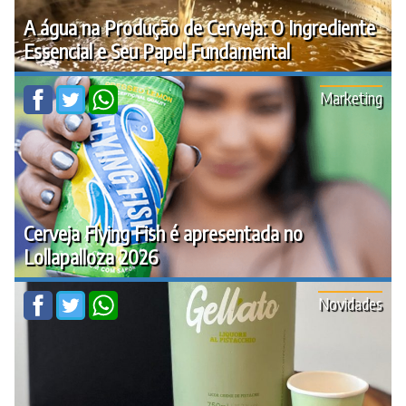
A água na Produção de Cerveja: O Ingrediente
Essencial e Seu Papel Fundamental
Marketing
Cerveja Flying Fish é apresentada no
Lollapalloza 2026
Novidades