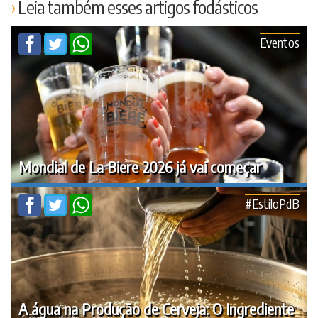
Leia também esses artigos fodásticos
Eventos
Mondial de La Biere 2026 já vai começar
#EstiloPdB
A água na Produção de Cerveja: O Ingrediente