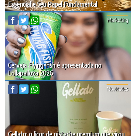
Essencial e Seu Papel Fundamental
Marketing
Cerveja Flying Fish é apresentada no
Lollapalloza 2026
Novidades
Gellato: o licor de pistache premium que virou