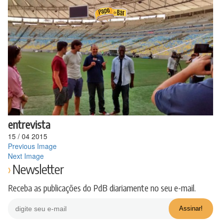
Ir
para
o
conteúdo
entrevista
15
/
04
2015
Previous Image
Next Image
Newsletter
Receba as publicações do PdB diariamente no seu e-mail.