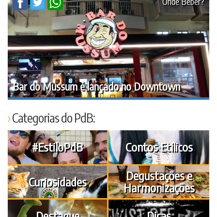
Onde Beber?
Bar do Mussum é lançado no Downtown
Categorias do PdB:
#EstiloPdB
Contos Etílicos
Degustações e
Curiosidades
Harmonizações
Destaque
Dicas