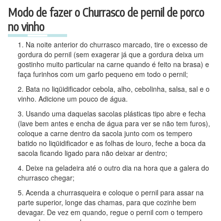
Modo de fazer o Churrasco de pernil de porco
no vinho
Na noite anterior do churrasco marcado, tire o excesso de
gordura do pernil (sem exagerar já que a gordura deixa um
gostinho muito particular na carne quando é feito na brasa) e
faça furinhos com um garfo pequeno em todo o pernil;
Bata no liqüidificador cebola, alho, cebolinha, salsa, sal e o
vinho. Adicione um pouco de água.
Usando uma daquelas sacolas plásticas tipo abre e fecha
(lave bem antes e encha de água para ver se não tem furos),
coloque a carne dentro da sacola junto com os tempero
batido no liqüidificador e as folhas de louro, feche a boca da
sacola ficando ligado para não deixar ar dentro;
Deixe na geladeira até o outro dia na hora que a galera do
churrasco chegar;
Acenda a churrasqueira e coloque o pernil para assar na
parte superior, longe das chamas, para que cozinhe bem
devagar. De vez em quando, regue o pernil com o tempero