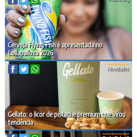
Cerveja Flying Fish é apresentada no
Lollapalloza 2026
Novidades
Gellato: o licor de pistache premium que virou
tendência