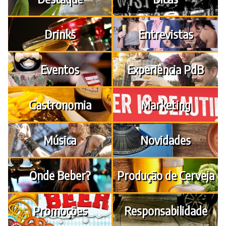
Drinks
Entrevistas
Eventos
Experiência PdB
Gastronomia
Marketing
Música
Novidades
Onde Beber?
Produção de Cerveja
Promoções
Responsabilidade