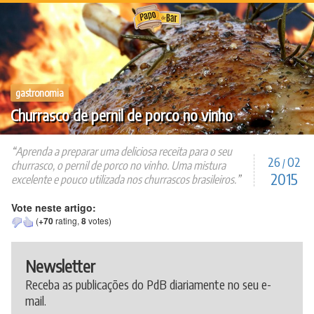
Ir
para
o
conteúdo
gastronomia
Churrasco de pernil de porco no vinho
Aprenda a preparar uma deliciosa receita para o seu
26
02
/
churrasco, o pernil de porco no vinho. Uma mistura
2015
excelente e pouco utilizada nos churrascos brasileiros.
Vote neste artigo:
(
+70
rating,
8
votes)
Newsletter
Receba as publicações do PdB diariamente no seu e-
mail.