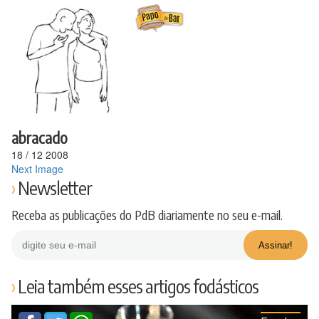
Ir
para
o
conteúdo
abracado
18
/
12
2008
Next Image
Newsletter
Receba as publicações do PdB diariamente no seu e-mail.
Leia também esses artigos fodásticos