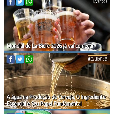
Eventos
Mondial de La Biere 2026 já vai começar
#EstiloPdB
A água na Produção de Cerveja: O Ingrediente
Essencial e Seu Papel Fundamental