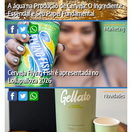
A água na Produção de Cerveja: O Ingrediente
Essencial e Seu Papel Fundamental
Marketing
Cerveja Flying Fish é apresentada no
Lollapalloza 2026
Novidades