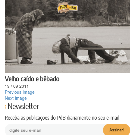
Ir
para
o
conteúdo
Velho caído e bêbado
19
/
09
2011
Previous Image
Next Image
Newsletter
Receba as publicações do PdB diariamente no seu e-mail.