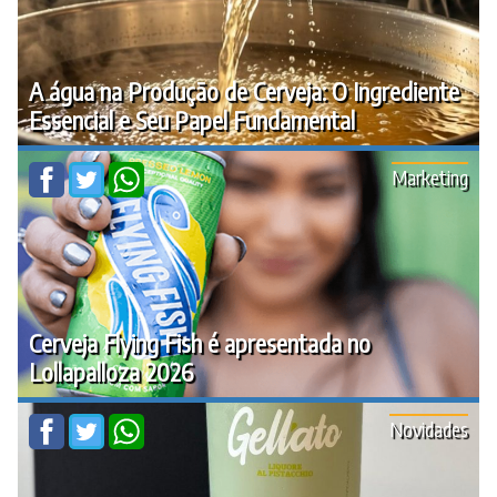
A água na Produção de Cerveja: O Ingrediente
Essencial e Seu Papel Fundamental
Marketing
Cerveja Flying Fish é apresentada no
Lollapalloza 2026
Novidades