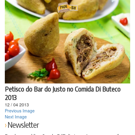
Ir
para
o
conteúdo
Petisco do Bar do Justo no Comida Di Buteco
2013
12
/
04
2013
Previous Image
Next Image
Newsletter