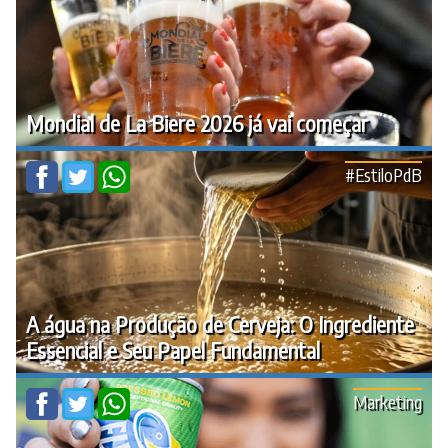
Mondial de La Biere 2026 já vai começar
#EstiloPdB
A água na Produção de Cerveja: O Ingrediente
Essencial e Seu Papel Fundamental
Marketing