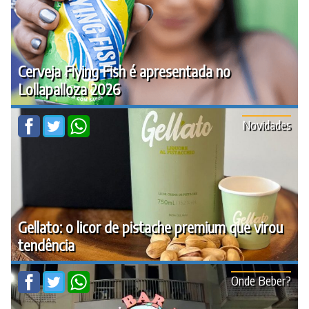
Cerveja Flying Fish é apresentada no
Lollapalloza 2026
Novidades
Gellato: o licor de pistache premium que virou
tendência
Onde Beber?