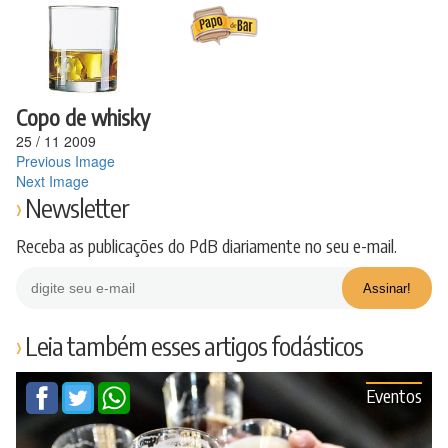
Ir
para
o
conteúdo
Copo de whisky
25
/
11
2009
Previous Image
Next Image
Newsletter
Receba as publicações do PdB diariamente no seu e-mail.
Leia também esses artigos fodásticos
Eventos