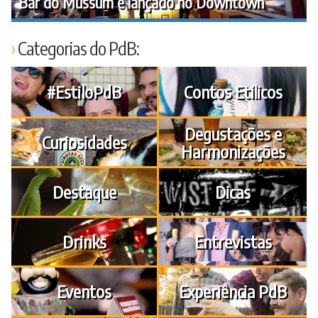
Bar do Mussum é lançado no Downtown
Categorias do PdB:
#EstiloPdB
Contos Etílicos
Degustações e
Curiosidades
Harmonizações
Destaque
Dicas
Drinks
Entrevistas
Eventos
Experiência PdB