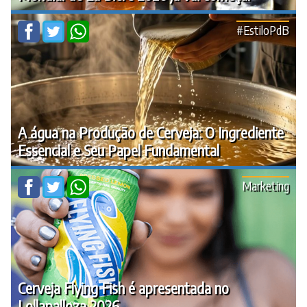
#EstiloPdB
A água na Produção de Cerveja: O Ingrediente
Essencial e Seu Papel Fundamental
Marketing
Cerveja Flying Fish é apresentada no
Lollapalloza 2026