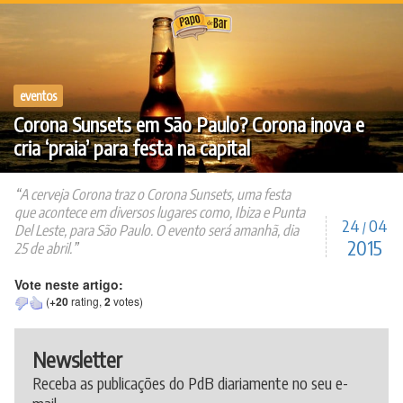
Ir
para
o
conteúdo
eventos
Corona Sunsets em São Paulo? Corona inova e
cria ‘praia’ para festa na capital
A cerveja Corona traz o Corona Sunsets, uma festa
que acontece em diversos lugares como, Ibiza e Punta
24
04
/
Del Leste, para São Paulo. O evento será amanhã, dia
2015
25 de abril.
Vote neste artigo:
(
+20
rating,
2
votes)
Newsletter
Receba as publicações do PdB diariamente no seu e-