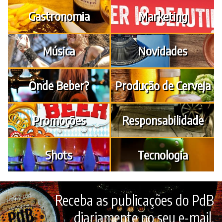
Gastronomia
Marketing
Música
Novidades
Onde Beber?
Produção de Cerveja
Promoções
Responsabilidade
Shots
Tecnologia
Receba as publicações do PdB
diariamente no seu e-mail.