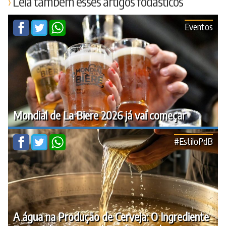
Leia também esses artigos fodásticos
Eventos
Mondial de La Biere 2026 já vai começar
#EstiloPdB
A água na Produção de Cerveja: O Ingrediente