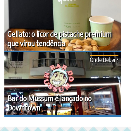
Gellato: o licor de pistache premium
que virou tendência
Onde Beber?
Bar do Mussum é lançado no
Downtown