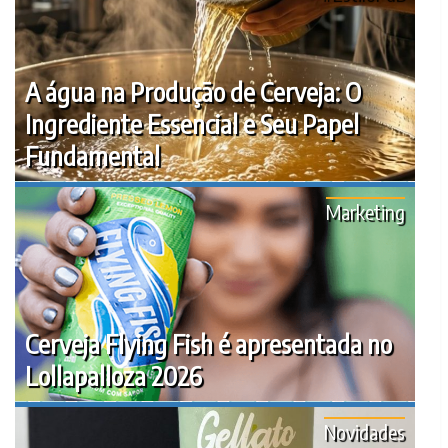
A água na Produção de Cerveja: O
Ingrediente Essencial e Seu Papel
Fundamental
Marketing
Cerveja Flying Fish é apresentada no
Lollapalloza 2026
Novidades