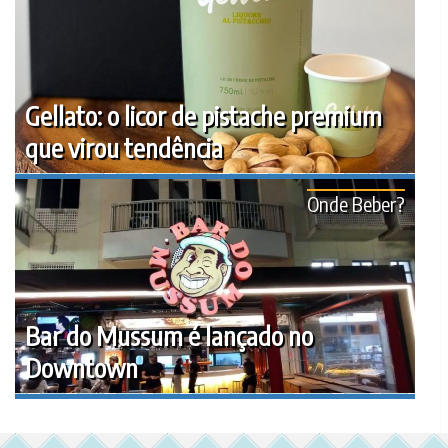
Gellato: o licor de pistache premium
que virou tendência
Onde Beber?
Bar do Mussum é lançado no
Downtown