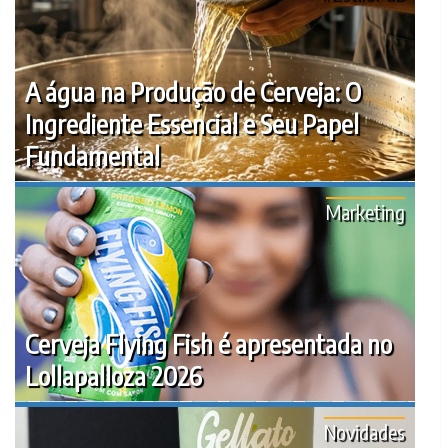
A água na Produção de Cerveja: O
Ingrediente Essencial e Seu Papel
Fundamental
Marketing
Cerveja Flying Fish é apresentada no
Lollapalloza 2026
Novidades