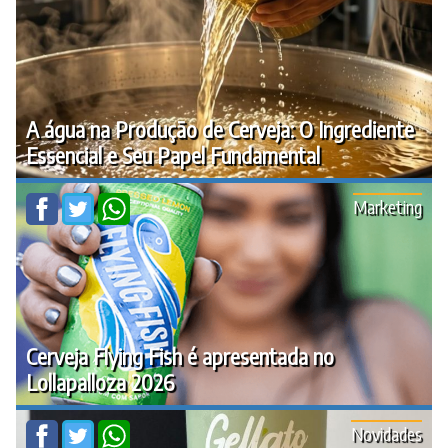
A água na Produção de Cerveja: O Ingrediente
Essencial e Seu Papel Fundamental
Marketing
Cerveja Flying Fish é apresentada no
Lollapalloza 2026
Novidades