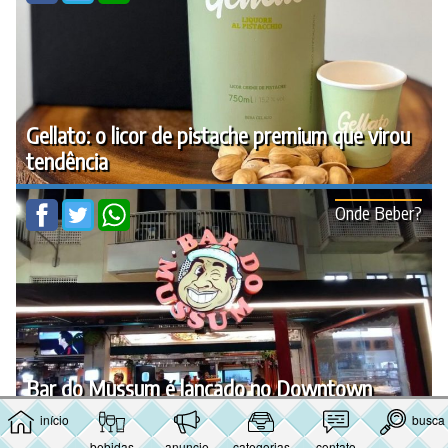
Gellato: o licor de pistache premium que virou
tendência
Onde Beber?
Bar do Mussum é lançado no Downtown
início
busca
⇑
bebidas
anuncie
categorias
contato