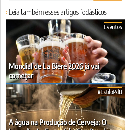
Leia também esses artigos fodásticos
Eventos
Mondial de La Biere 2026 já vai
começar
#EstiloPdB
A água na Produção de Cerveja: O