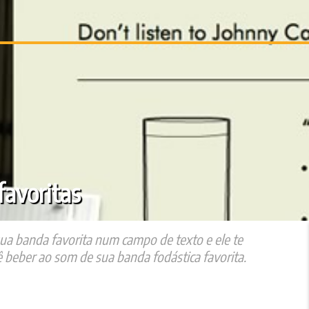
favoritas
 sua banda favorita num campo de texto e ele te
 beber ao som de sua banda fodástica favorita.