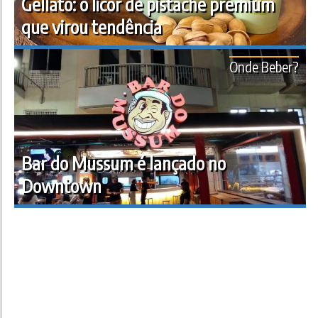
Gellato: o licor de pistache premium
que virou tendência
Onde Beber?
Bar do Mussum é lançado no
Downtown