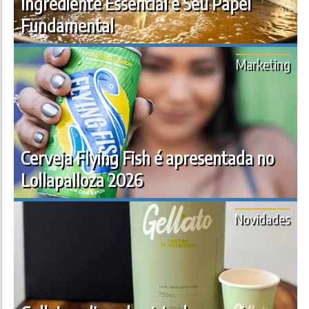
Ingrediente Essencial e Seu Papel
Fundamental
Marketing
Cerveja Flying Fish é apresentada no
Lollapalloza 2026
Novidades