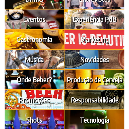
Eventos
Experiência PdB
Gastronomia
Marketing
Música
Novidades
Onde Beber?
Produção de Cerveja
Promoções
Responsabilidade
Shots
Tecnologia