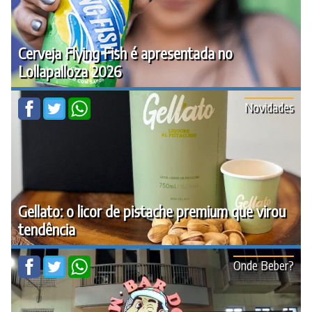
Cerveja Flying Fish é apresentada no
Lollapalloza 2026
Novidades
Gellato: o licor de pistache premium que virou
tendência
Onde Beber?