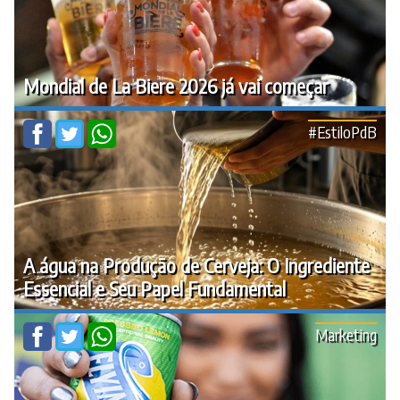
Mondial de La Biere 2026 já vai começar
#EstiloPdB
A água na Produção de Cerveja: O Ingrediente
Essencial e Seu Papel Fundamental
Marketing