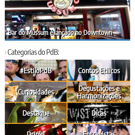
Bar do Mussum é lançado no Downtown
Categorias do PdB:
#EstiloPdB
Contos Etílicos
Degustações e
Curiosidades
Harmonizações
Destaque
Dicas
Drinks
Entrevistas