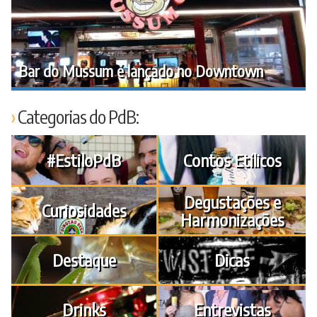
Bar do Mussum é lançado no Downtown
Categorias do PdB:
#EstiloPdB
Contos Etílicos
Degustações e
Curiosidades
Harmonizações
Destaque
Dicas
Drinks
Entrevistas