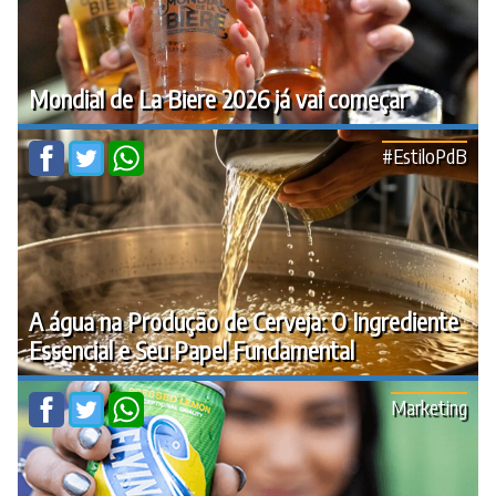
Mondial de La Biere 2026 já vai começar
#EstiloPdB
A água na Produção de Cerveja: O Ingrediente
Essencial e Seu Papel Fundamental
Marketing