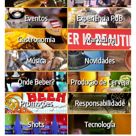
Eventos
Experiência PdB
Gastronomia
Marketing
Música
Novidades
Onde Beber?
Produção de Cerveja
Promoções
Responsabilidade
Shots
Tecnologia