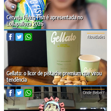
Cerveja Flying Fish é apresentada no
Lollapalloza 2026
Novidades
Gellato: o licor de pistache premium que virou
tendência
Onde Beber?