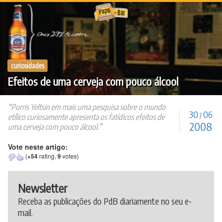
Ir
para
o
conteúdo
curiosidades
Efeitos de uma cerveja com pouco álcool
Porris Yeltsin em mais uma pesquisa sobre o mundo
30
06
/
etílico curiosamente apresenta os fatídicos efeitos de
2008
uma cerveja com pouco álcool.
Vote neste artigo:
(
+54
rating,
9
votes)
Newsletter
Receba as publicações do PdB diariamente no seu e-
mail.