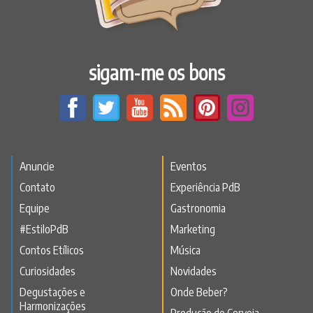
sigam-me os bons
Anuncie
Eventos
Contato
Experiência PdB
Equipe
Gastronomia
#EstiloPdB
Marketing
Contos Etílicos
Música
Curiosidades
Novidades
Degustações e
Onde Beber?
Harmonizações
Produção de Cerveja