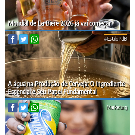
Mondial de La Biere 2026 já vai começar
#EstiloPdB
A água na Produção de Cerveja: O Ingrediente
Essencial e Seu Papel Fundamental
Marketing