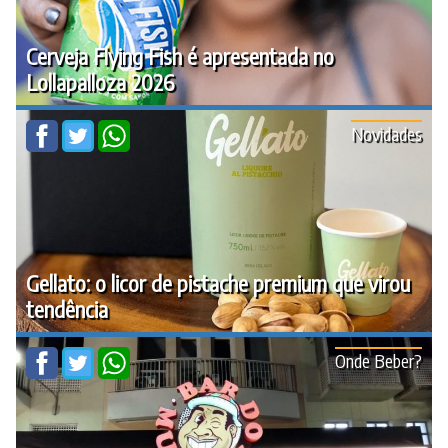
Cerveja Flying Fish é apresentada no
Lollapalloza 2026
Novidades
Gellato: o licor de pistache premium que virou
tendência
Onde Beber?