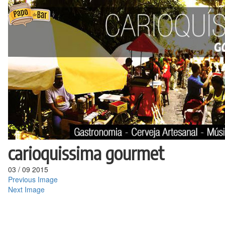
Ir
para
o
conteúdo
carioquissima gourmet
03
/
09
2015
Previous Image
Next Image