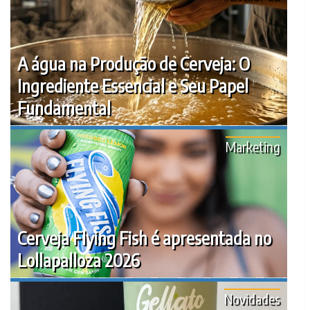
A água na Produção de Cerveja: O
Ingrediente Essencial e Seu Papel
Fundamental
Marketing
Cerveja Flying Fish é apresentada no
Lollapalloza 2026
Novidades