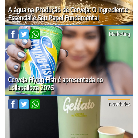
A água na Produção de Cerveja: O Ingrediente
Essencial e Seu Papel Fundamental
Marketing
Cerveja Flying Fish é apresentada no
Lollapalloza 2026
Novidades